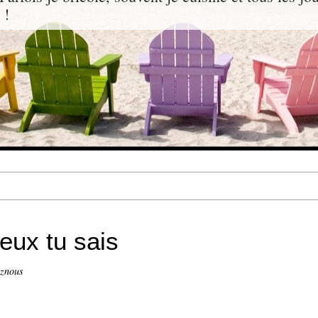
 !
eux tu sais
znous