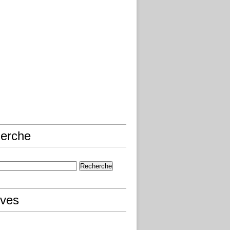
erche
ives