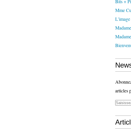
Bits + P
Mme Cu
L'image
Madame
Madame 
Bienven
News
Abonnez-
articles 
Artic