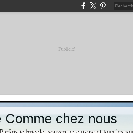
Publicité
de Comme chez nous
Parfois je bricole, souvent je cuisine et tous les j