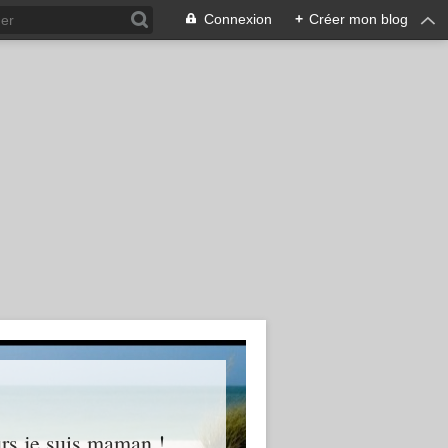
Connexion
+
Créer mon blog
ours je suis maman !