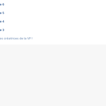
e 6
e 5
e 4
e 3
s créatrices de la VF !
e 2
e 1
e Mektoub My Love arrive enfin ! Rencontre avec Shaïn Boumedine et Sal
i : après Toni en famille
elle réalise le bouleversant Dites lui que je l'aime
ais ! Rencontre autour de Vie privée de Rebecca Zlotowski
 de Marguerite, Grave... Rencontre avec Ella Rumpf