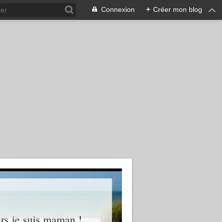
Connexion
+
Créer mon blog
ours je suis maman !