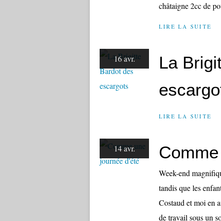
châtaigne 2cc de po
LIRE LA SUITE
La Brigi
16 avr.
escargo
LIRE LA SUITE
Comme u
14 avr.
Week-end magnifique 
tandis que les enfant
Costaud et moi en a
de travail sous un sol