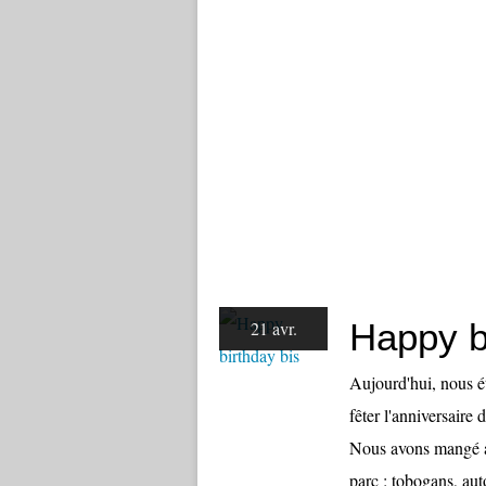
Happy b
21 avr.
Aujourd'hui, nous é
fêter l'anniversair
Nous avons mangé au
parc : tobogans, au