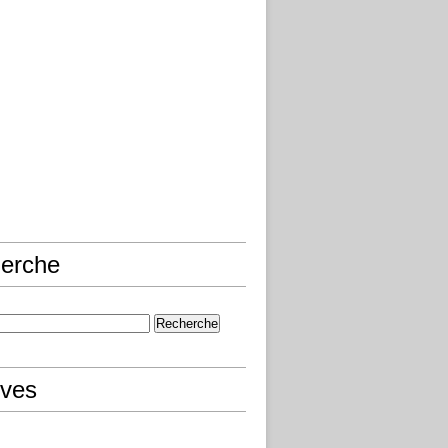
erche
ives