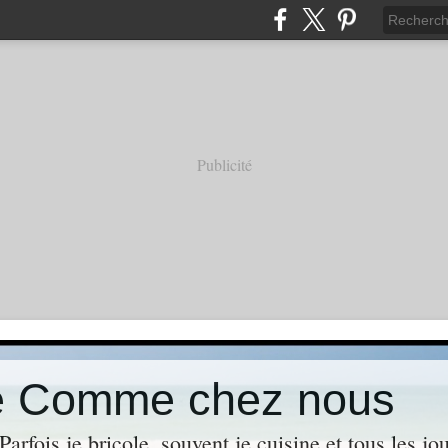
Publicité
de Comme chez nous
Parfois je bricole, souvent je cuisine et tous les j