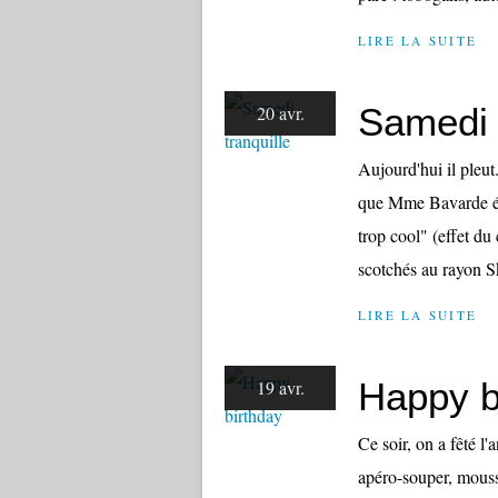
LIRE LA SUITE
Samedi 
20 avr.
Aujourd'hui il pleut
que Mme Bavarde éco
trop cool" (effet du
scotchés au rayon Sk
LIRE LA SUITE
Happy b
19 avr.
Ce soir, on a fêté l
apéro-souper, mouss