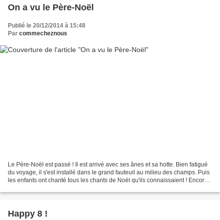
On a vu le Père-Noël
Publié le 20/12/2014 à 15:48
Par
commecheznous
Le Père-Noël est passé ! Il est arrivé avec ses ânes et sa hotte. Bien fatigué
du voyage, il s'est installé dans le grand fauteuil au milieu des champs. Puis
les enfants ont chanté tous les chants de Noël qu'ils connaissaient ! Encore
et encore... Puis...
Happy 8 !