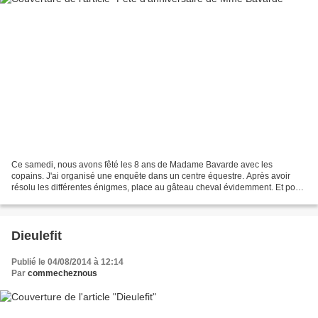
Ce samedi, nous avons fêté les 8 ans de Madame Bavarde avec les
copains. J'ai organisé une enquête dans un centre équestre. Après avoir
résolu les différentes énigmes, place au gâteau cheval évidemment. Et pour
finir en beauté, la pinata ! Madame Bavarde...
Dieulefit
Publié le 04/08/2014 à 12:14
Par
commecheznous