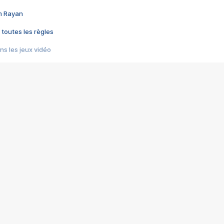
im Rayan
 toutes les règles
s les jeux vidéo
us choquant de Rockstar ? - Le scandale BULLY
e plus moche de Steam
du RÊVE tourne au CAUCHEMAR
pendant 8 heures
it… à tort
umiliés par un jeu vidéo
ire - Final Fantasy 8
ti un empire - Age of Empires
story DOFUS